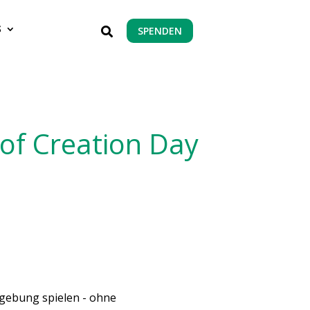
S
SPENDEN

of Creation Day
Umgebung spielen - ohne