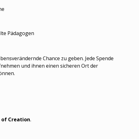
ne
ulte Pädagogen
 lebensverändernde Chance zu geben. Jede Spende
aufnehmen und ihnen einen sicheren Ort der
önnen.
e
of
Creation
.