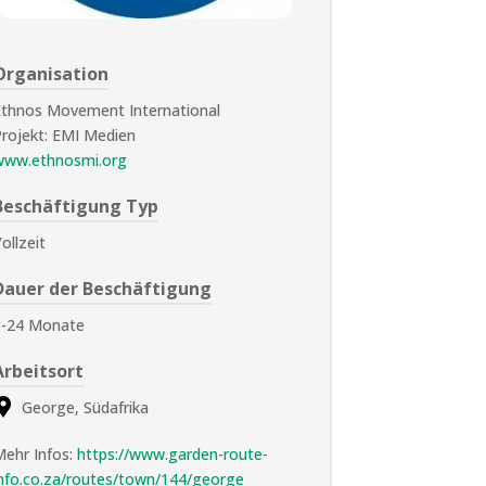
Organisation
Ethnos Movement International
rojekt: EMI Medien
www.ethnosmi.org
Beschäftigung Typ
ollzeit
Dauer der Beschäftigung
6-24 Monate
Arbeitsort
George, Südafrika
Mehr Infos:
https://www.garden-route-
info.co.za/routes/town/144/george