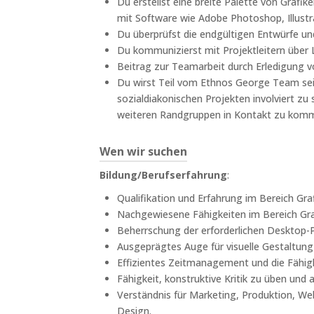
Du erstellst eine breite Palette von Grafik
mit Software wie Adobe Photoshop, Illustra
Du überprüfst die endgültigen Entwürfe u
Du kommunizierst mit Projektleitern über
Beitrag zur Teamarbeit durch Erledigung 
Du wirst Teil vom Ethnos George Team se
sozialdiakonischen Projekten involviert zu
weiteren Randgruppen in Kontakt zu komme
Wen wir suchen
Bildung/Berufserfahrung
:
Qualifikation und Erfahrung im Bereich Gra
Nachgewiesene Fähigkeiten im Bereich Graf
Beherrschung der erforderlichen Desktop-P
Ausgeprägtes Auge für visuelle Gestaltung
Effizientes Zeitmanagement und die Fähigk
Fähigkeit, konstruktive Kritik zu üben un
Verständnis für Marketing, Produktion, We
Design.