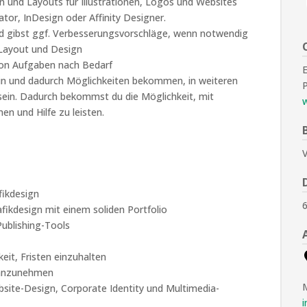
en und Layouts für Illustrationen, Logos und Websites
tor, InDesign oder Affinity Designer.
nd gibst ggf. Verbesserungsvorschläge, wenn notwendig
 Layout und Design
von Aufgaben nach Bedarf
in und dadurch Möglichkeiten bekommen, in weiteren
P
 sein. Dadurch bekommst du die Möglichkeit, mit
n und Hilfe zu leisten.
V
fikdesign
ikdesign mit einem soliden Portfolio
ublishing-Tools
eit, Fristen einzuhalten
d anzunehmen
bsite-Design, Corporate Identity und Multimedia-