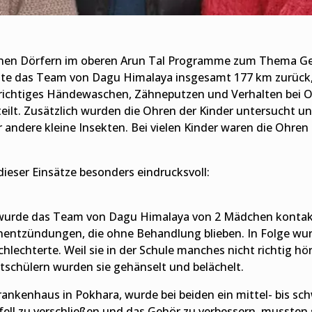
genen Dörfern im oberen Arun Tal Programme zum Thema G
egte das Team von Dagu Himalaya insgesamt 177 km zurück,
r richtiges Händewaschen, Zähneputzen und Verhalten bei
teilt. Zusätzlich wurden die Ohren der Kinder untersucht 
andere kleine Insekten. Bei vielen Kinder waren die Ohren 
ieser Einsätze besonders eindrucksvoll:
rde das Team von Dagu Himalaya von 2 Mädchen kontaktier
nentzündungen, die ohne Behandlung blieben. In Folge wurd
lechterte. Weil sie in der Schule manches nicht richtig hö
schülern wurden sie gehänselt und belächelt.
nkenhaus in Pokhara, wurde bei beiden ein mittel- bis sch
fell zu verschließen und das Gehör zu verbessern, mussten