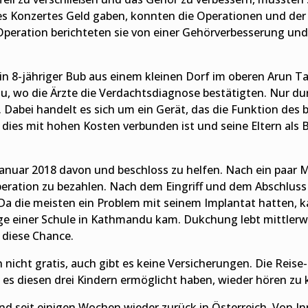
es Konzertes Geld gaben, konnten die Operationen und d
 Operation berichteten sie von einer Gehörverbesserung und
 8-jähriger Bub aus einem kleinen Dorf im oberen Arun Ta
u, wo die Ärzte die Verdachtsdiagnose bestätigten. Nur du
. Dabei handelt es sich um ein Gerät, das die Funktion de
 dies mit hohen Kosten verbunden ist und seine Eltern als B
anuar 2018 davon und beschloss zu helfen. Nach ein paar 
ration zu bezahlen. Nach dem Eingriff und dem Abschluss 
. Da die meisten ein Problem mit seinem Implantat hatten,
usage einer Schule in Kathmandu kam. Dukchung lebt mittler
 diese Chance.
 nicht gratis, auch gibt es keine Versicherungen. Die Rei
die es diesen drei Kindern ermöglicht haben, wieder hören zu
nd seit einigen Wochen wieder zurück in Österreich. Von I