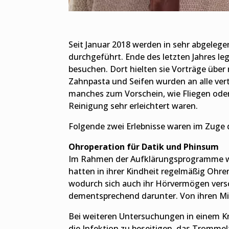
Seit Januar 2018 werden in sehr abgele
durchgeführt. Ende des letzten Jahres l
besuchen. Dort hielten sie Vorträge übe
Zahnpasta und Seifen wurden an alle ver
manches zum Vorschein, wie Fliegen oder 
Reinigung sehr erleichtert waren.
Folgende zwei Erlebnisse waren im Zuge d
Ohroperation für Datik und Phinsum
Im Rahmen der Aufklärungsprogramme wu
hatten in ihrer Kindheit regelmäßig Ohre
wodurch sich auch ihr Hörvermögen versch
dementsprechend darunter. Von ihren Mit
Bei weiteren Untersuchungen in einem Kra
die Infektion zu beseitigen, das Trommel