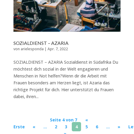
SOZIALDIENST – AZARIA
von
arielesponda
|
Apr. 7, 2022
SOZIALDIENST – AZARIA Sozialdienst in Südafrika Du
möchtest dich sozial in der Welt engagieren und
Menschen in Not helfen?Wenn dir die Arbeit mit
Frauen besonders am Herzen liegt, ist Azaria das
richtige Projekt für dich. Hier unterstützt du Frauen
dabei, ihren...
Seite 4 von 7
«
Erste
«
...
2
3
4
5
6
...
»
Le
»